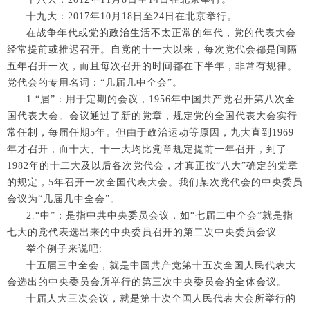
十九大：2017年10月18日至24日在北京举行。
在战争年代或党的政治生活不太正常的年代，党的代表大会
经常提前或推迟召开。自党的十一大以来，每次党代会都是间隔
五年召开一次，而且每次召开的时间都在下半年，非常有规律。
党代会的专用名词：“几届几中全会”。
1.“届”：用于定期的会议，1956年中国共产党召开第八次全
国代表大会。会议通过了新的党章，规定党的全国代表大会实行
常任制，每届任期5年。但由于政治运动等原因，九大直到1969
年才召开，而十大、十一大均比党章规定提前一年召开，到了
1982年的十二大及以后各次党代会，才真正按“八大”确定的党章
的规定，5年召开一次全国代表大会。我们某次党代会的中央委员
会议为“几届几中全会”。
2.“中”：是指中共中央委员会议，如“七届二中全会”就是指
七大的党代表选出来的中央委员召开的第二次中央委员会议
举个例子来说吧:
十五届三中全会，就是中国共产党第十五次全国人民代表大
会选出的中央委员会所举行的第三次中央委员会的全体会议。
十届人大三次会议，就是第十次全国人民代表大会所举行的